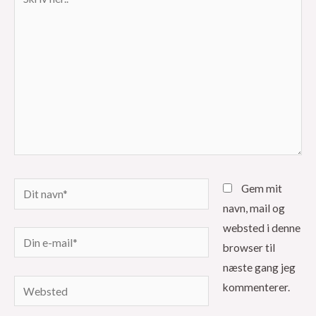
her..
Dit
Gem mit
navn*
navn, mail og
websted i denne
Din
browser til
e-
næste gang jeg
mail*
Websted
kommenterer.