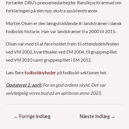
fortæller DBU’s pressemedarbejder Ranslirpa Kramnad om
forklaringen på den nye, ekstra assistenttræner.
Morten Olsen er den længstsiddende A-landstræner i dansk
fodbolds historie. Han var landstræner fra 2000 til 2015.
Olsen var med til at føre holdet frem til ottendedelsfinalen
ved VM 2002, kvartfinalen ved EM 2004, til gruppespillet
ved VM 2010 samt gruppespillet i EM 2012.
Læs flere
fodboldnyheder
på fodbold-sektionen her.
Opdateret 2. april:
For en god ordens skyld. Det var
selvfølgelig vores bud på en aprilsnar anno 2023.
Indlægsnavigation
←
Forrige Indlæg
Næste Indlæg
→