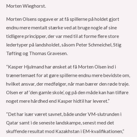
Morten Wieghorst.
Morten Olsens opgave er at få spillerne på holdet gjort
endnu mere mentalt stærke ved at bruge nogle af sine
tidligere principper, der var med til at forme flere store
ledertyper på landsholdet, såsom Peter Schmeichel, Stig
Tøfting og Thomas Gravesen.
“Kasper Hjulmand har ønsket at få Morten Olsen ind i
trænertemaet for at gøre spillerne endnu mere bevidste om,
hvilket ansvar, der medfølger, når man bærer den røde trøje.
Olsen er af ‘den gamle skole’, og på den måde kan han tilføre
noget mere hårdhed end Kasper hidtil har leveret.”
“Det har især været savnet, både under VM-slutrunden i
Qatar samt i de seneste landskampe, senest med det
skuffende resultat mod Kazakhstan i EM-kvalifikationen,”