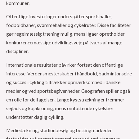
kommuner.
Offentlige investeringer understøtter sportshaller,
fodboldbaner, svømmehaller og cykelruter. Disse faciliteter
gør regelmæssig træning mulig, mens ligaer opretholder
konkurrencemæssige udviklingsveje på tværs af mange
discipliner.
Internationale resultater påvirker fortsat den offentlige
interesse. Verdensmesterskaber i håndbold, badmintonsejre
og succes i cykling tiltrækker opmærksomhed i danske
medier og ved sportsbegivenheder. Geografien spiller også
en rolle for deltagelsen. Lange kyststrækninger fremmer
sejlads og kajakroning, mens omfattende cykelstier
understøtter daglig cykling.
Mediedækning, stadionbesøg og bettingmarkeder