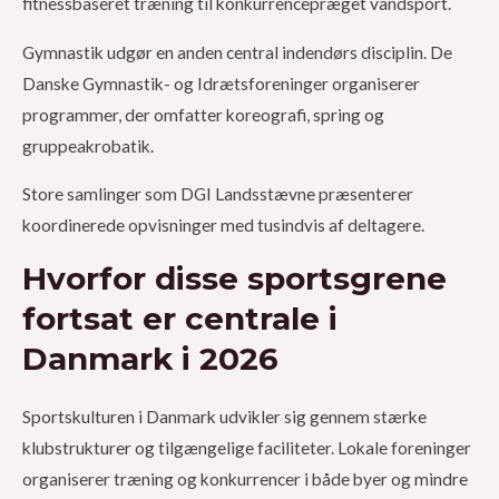
fitnessbaseret træning til konkurrencepræget vandsport.
Gymnastik udgør en anden central indendørs disciplin. De
Danske Gymnastik- og Idrætsforeninger organiserer
programmer, der omfatter koreografi, spring og
gruppeakrobatik.
Store samlinger som DGI Landsstævne præsenterer
koordinerede opvisninger med tusindvis af deltagere.
Hvorfor disse sportsgrene
fortsat er centrale i
Danmark i 2026
Sportskulturen i Danmark udvikler sig gennem stærke
klubstrukturer og tilgængelige faciliteter. Lokale foreninger
organiserer træning og konkurrencer i både byer og mindre