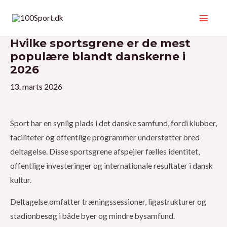
Gå
til
Main
indholdet
Hvilke sportsgrene er de mest
Men
populære blandt danskerne i
2026
13. marts 2026
Sport har en synlig plads i det danske samfund, fordi klubber,
faciliteter og offentlige programmer understøtter bred
deltagelse. Disse sportsgrene afspejler fælles identitet,
offentlige investeringer og internationale resultater i dansk
kultur.
Deltagelse omfatter træningssessioner, ligastrukturer og
stadionbesøg i både byer og mindre bysamfund.