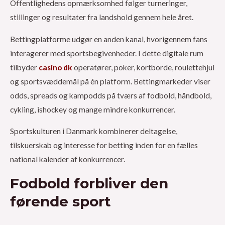
Offentlighedens opmærksomhed følger turneringer,
stillinger og resultater fra landshold gennem hele året.
Bettingplatforme udgør en anden kanal, hvorigennem fans
interagerer med sportsbegivenheder. I dette digitale rum
tilbyder
casino dk
operatører, poker, kortborde, roulettehjul
og sportsvæddemål på én platform. Bettingmarkeder viser
odds, spreads og kampodds på tværs af fodbold, håndbold,
cykling, ishockey og mange mindre konkurrencer.
Sportskulturen i Danmark kombinerer deltagelse,
tilskuerskab og interesse for betting inden for en fælles
national kalender af konkurrencer.
Fodbold forbliver den
førende sport