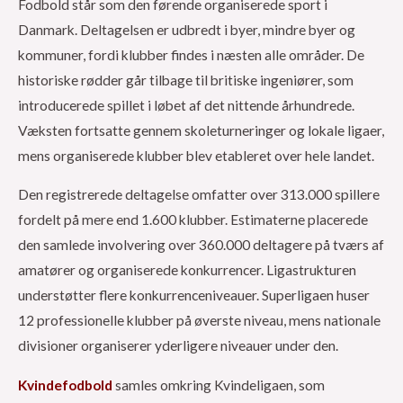
Fodbold står som den førende organiserede sport i
Danmark. Deltagelsen er udbredt i byer, mindre byer og
kommuner, fordi klubber findes i næsten alle områder. De
historiske rødder går tilbage til britiske ingeniører, som
introducerede spillet i løbet af det nittende århundrede.
Væksten fortsatte gennem skoleturneringer og lokale ligaer,
mens organiserede klubber blev etableret over hele landet.
Den registrerede deltagelse omfatter over 313.000 spillere
fordelt på mere end 1.600 klubber. Estimaterne placerede
den samlede involvering over 360.000 deltagere på tværs af
amatører og organiserede konkurrencer. Ligastrukturen
understøtter flere konkurrenceniveauer. Superligaen huser
12 professionelle klubber på øverste niveau, mens nationale
divisioner organiserer yderligere niveauer under den.
Kvindefodbold
samles omkring Kvindeligaen, som